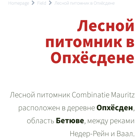
Homepage
Field
Лесной питомник в Опхёсдене
Лесной
питомник в
Опхёсдене
Лесной питомник Combinatie Mauritz
расположен в деревне
Опхёсден
,
область
Бетюве
, между реками
Недер-Рейн и Ваал.