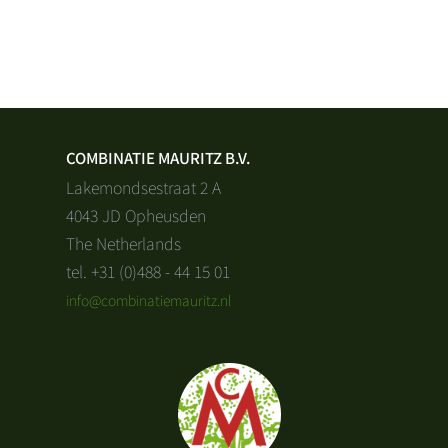
COMBINATIE MAURITZ B.V.
Lakemondsestraat 2 A
4043 JD Opheusden
The Netherlands
tel. +31 (0)488 - 44 15 01
info@combinatiemauritz.nl