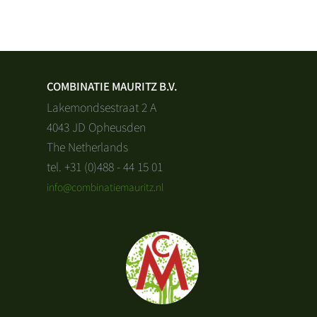
COMBINATIE MAURITZ B.V.
Lakemondsestraat 2 A
4043 JD Opheusden
The Netherlands
tel. +31 (0)488 - 44 15 01
info@combinatiemauritz.nl